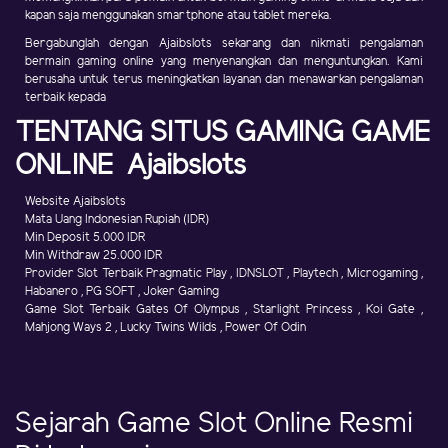
kapan saja menggunakan smartphone atau tablet mereka.
Bergabunglah dengan Ajaibslots sekarang dan nikmati pengalaman
bermain gaming online yang menyenangkan dan menguntungkan. Kami
berusaha untuk terus meningkatkan layanan dan menawarkan pengalaman
terbaik kepada
TENTANG SITUS GAMING GAME
ONLINE Ajaibslots
Website Ajaibslots
Mata Uang Indonesian Rupiah (IDR)
Min Deposit 5.000 IDR
Min Withdraw 25.000 IDR
Provider Slot Terbaik Pragmatic Play , IDNSLOT , Playtech , Microgaming ,
Habanero , PG SOFT , Joker Gaming
Game Slot Terbaik Gates Of Olympus , Starlight Princess , Koi Gate ,
Mahjong Ways 2 , Lucky Twins Wilds , Power Of Odin
Sejarah Game Slot Online Resmi