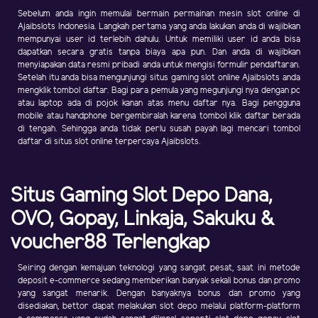
Sebelum anda ingin memulai bermain permainan mesin slot online di
Ajaibslots Indonesia. Langkah pertama yang anda lakukan anda di wajibkan
mempunyai user id terlebih dahulu. Untuk memiliki user id anda bisa
dapatkan secara gratis tanpa biaya apa pun. Dan anda di wajibkan
menyiapakan data resmi pribadi anda untuk mengisi formulir pendaftaran.
Setelah itu anda bisa mengunjungi situs gaming slot online Ajaibslots anda
mengklik tombol daftar. Bagi para pemula yang megunjungi nya dengan pc
atau laptop ada di pojok kanan atas menu daftar nya. Bagi pengguna
mobile atau handphone bergembiralah karena tombol klik daftar berada
di tengah. Sehingga anda tidak perlu susah payah lagi mencari tombol
daftar di situs slot online terpercaya Ajaibslots.
Situs Gaming Slot Depo Dana,
OVO, Gopay, Linkaja, Sakuku &
voucher88 Terlengkap
Seiring dengan kemajuan teknologi yang sangat pesat, saat ini metode
deposit e-commerce sedang memberikan banyak sekali bonus dan promo
yang sangat menarik. Dengan banyaknya bonus dan promo yang
disediakan, bettor dapat melakukan slot depo melalui platform-platform