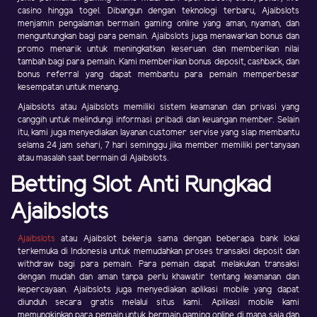
casino hingga togel. Dibangun dengan teknologi terbaru, Ajaibslots
menjamin pengalaman bermain gaming online yang aman, nyaman, dan
menguntungkan bagi para pemain. Ajaibslots juga menawarkan bonus dan
promo menarik untuk meningkatkan keseruan dan memberikan nilai
tambah bagi para pemain. Kami memberikan bonus deposit, cashback, dan
bonus referral yang dapat membantu para pemain memperbesar
kesempatan untuk menang.
Ajaibslots atau Ajaibslots memiliki sistem keamanan dan privasi yang
canggih untuk melindungi informasi pribadi dan keuangan member. Selain
itu, kami juga menyediakan layanan customer servise yang siap membantu
selama 24 jam sehari, 7 hari seminggu jika member memiliki pertanyaan
atau masalah saat bermain di Ajaibslots.
Betting Slot Anti Rungkad
Ajaibslots
Ajaibslots
atau Ajaibslot bekerja sama dengan beberapa bank lokal
terkemuka di Indonesia untuk memudahkan proses transaksi deposit dan
withdraw bagi para pemain. Para pemain dapat melakukan transaksi
dengan mudah dan aman tanpa perlu khawatir tentang keamanan dan
kepercayaan. Ajaibslots juga menyediakan aplikasi mobile yang dapat
diunduh secara gratis melalui situs kami. Aplikasi mobile kami
memungkinkan para pemain untuk bermain gaming online di mana saja dan