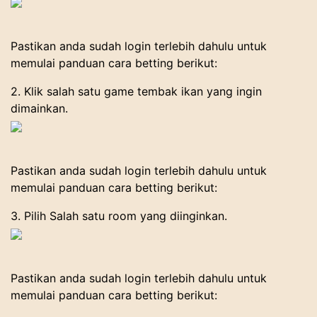
Pastikan anda sudah login terlebih dahulu untuk
memulai panduan cara betting berikut:
2. Klik salah satu game tembak ikan yang ingin
dimainkan.
Pastikan anda sudah login terlebih dahulu untuk
memulai panduan cara betting berikut:
3. Pilih Salah satu room yang diinginkan.
Pastikan anda sudah login terlebih dahulu untuk
memulai panduan cara betting berikut: