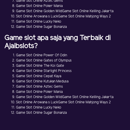
Game Slot Online Aztec Gems
Game Slot Online Poker Mania
Game Slot Online Golden WildGame Slot Online Keliling Jakarta
Slot Online Arowana s LuckGame Slot Online Mahjong Ways 2
Game Slot Online Lucky Neko
Game Slot Online Sugar Bonanza
Game slot apa saja yang Terbaik di
Ajaibslots?
Game Slot Online Power Of Odin
Game Slot Online Gates of Olympus
Game Slot Online The Koi Gate
Game Slot Online Starlight Princess
Game Slot Online Cepat Kaya
Game Slot Online Kutukan Medusa
Game Slot Online Aztec Gems
Game Slot Online Poker Mania
Game Slot Online Golden WildGame Slot Online Keliling Jakarta
Slot Online Arowana s LuckGame Slot Online Mahjong Ways 2
Game Slot Online Lucky Neko
Game Slot Online Sugar Bonanza