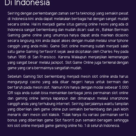
Di Indonesia
Seiring dengan perkembangan zaman serta teknologi yang semakin pesat
di Indonesia kini anda dapat melakukan berbagai hal dengan sangat mudah
secara online. Hal ini menjadi game situs gaming online resmi yang ada di
Indonesia sangat berkembang dan mudah dicari saat ini , Bahkan Bermain
Gaming game online yang umumnya hanya dapat anda mainkan dicasino
secara langsung, kini anda dapat akses dengan mudah melalui smartphone
canggih yang anda miliki. Game Slot online memang sudah menjadi salah
satu game Gaming terfavorit sejak awal diciptakan oleh Charles Fey pada
tahun 1895 di San Fransisco. Karena Walaupun menjanjikan kemenangan
yang sangat besar melalui jackpot. Slot Game Online juga terkenal dengan
game yang cara bermainnya sangatlah mudah.
Sebelum Gaming Slot berkembang menjadi mesin slot online anda harus
mengunjungi casino yang ada diluar negeri hanya untuk bermain dan
bertaruh pada mesin slot. Namun Kini hanya dengan modal sebesar 5.000
IDR saja anda sudah bisa memainkan berbagai jenis permainan slot online
dan gaming online lainnya kapanpun dan dimanapun melalui smarphone
canggih anda yang terhubung internet. Seiring berjalannya waktu tampilan
yang diberikan oleh game online pun semakin berkembang dan jauh lebih
menarik dari mesin slot klaksik. Tidak hanya itu variasi permainan serta
bonus yang diberikan game Slot favorit pun semakin beragam sehingga
kini slot online menjadi game gaming online No. 1 di seluruh Indonesia.