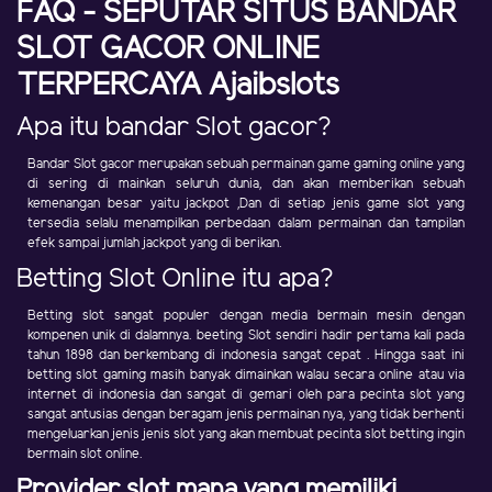
FAQ - SEPUTAR SITUS BANDAR
SLOT GACOR ONLINE
TERPERCAYA Ajaibslots
Apa itu bandar Slot gacor?
Bandar Slot gacor merupakan sebuah permainan game gaming online yang
di sering di mainkan seluruh dunia, dan akan memberikan sebuah
kemenangan besar yaitu jackpot ,Dan di setiap jenis game slot yang
tersedia selalu menampilkan perbedaan dalam permainan dan tampilan
efek sampai jumlah jackpot yang di berikan.
Betting Slot Online itu apa?
Betting slot sangat populer dengan media bermain mesin dengan
kompenen unik di dalamnya. beeting Slot sendiri hadir pertama kali pada
tahun 1898 dan berkembang di indonesia sangat cepat . Hingga saat ini
betting slot gaming masih banyak dimainkan walau secara online atau via
internet di indonesia dan sangat di gemari oleh para pecinta slot yang
sangat antusias dengan beragam jenis permainan nya, yang tidak berhenti
mengeluarkan jenis jenis slot yang akan membuat pecinta slot betting ingin
bermain slot online.
Provider slot mana yang memiliki