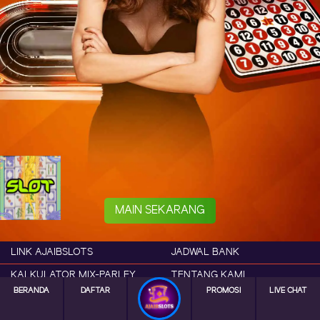
MAIN SEKARANG
LINK AJAIBSLOTS
JADWAL BANK
KALKULATOR MIX-PARLEY
TENTANG KAMI
BERANDA
DAFTAR
PROMOSI
LIVE CHAT
ANTI-BLOKIR